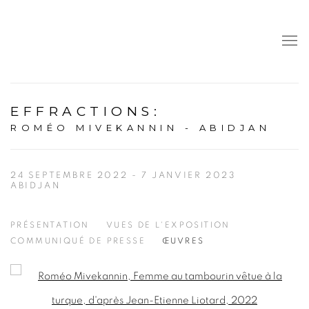
EFFRACTIONS
:
ROMÉO MIVEKANNIN - ABIDJAN
24 SEPTEMBRE 2022 - 7 JANVIER 2023
ABIDJAN
PRÉSENTATION
VUES DE L'EXPOSITION
COMMUNIQUÉ DE PRESSE
ŒUVRES
Open a larger version of the following image in a popup: