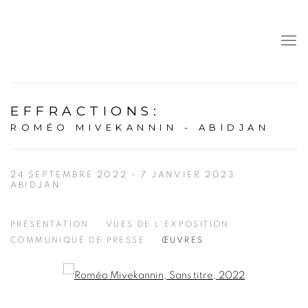
EFFRACTIONS
:
ROMÉO MIVEKANNIN - ABIDJAN
24 SEPTEMBRE 2022 - 7 JANVIER 2023
ABIDJAN
PRÉSENTATION
VUES DE L'EXPOSITION
COMMUNIQUÉ DE PRESSE
ŒUVRES
Open a larger version of the following image in a popup: