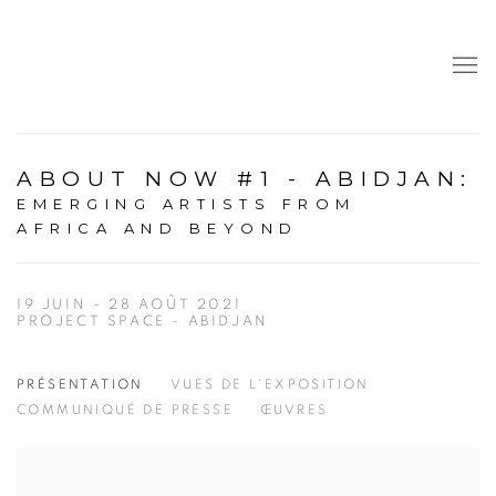
ABOUT NOW #1 - ABIDJAN
:
EMERGING ARTISTS FROM
AFRICA AND BEYOND
19 JUIN - 28 AOÛT 2021
PROJECT SPACE - ABIDJAN
PRÉSENTATION
VUES DE L'EXPOSITION
COMMUNIQUÉ DE PRESSE
ŒUVRES