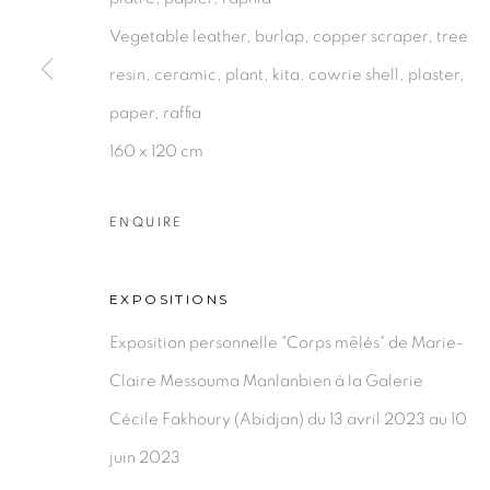
Vegetable leather, burlap, copper scraper, tree
resin, ceramic, plant, kita, cowrie shell, plaster,
PRIVACY POLICY
MANAGE COOKIES
paper, raffia
COPYRIGHT © 2026 GALERIE CÉCILE FAKHOURY
160 x 120 cm
ENQUIRE
EXPOSITIONS
Exposition personnelle "Corps mêlés" de Marie-
Claire Messouma Manlanbien à la Galerie
Cécile Fakhoury (Abidjan) du 13 avril 2023 au 10
juin 2023