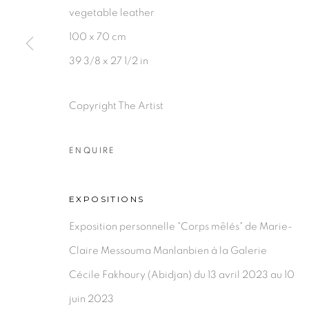
vegetable leather
100 x 70 cm
39 3/8 x 27 1/2 in
PRIVACY POLICY
MANAGE COOKIES
COPYRIGHT © 2026 GALERIE CÉCILE FAKHOURY
Copyright The Artist
ENQUIRE
EXPOSITIONS
Exposition personnelle "Corps mêlés" de Marie-
Claire Messouma Manlanbien à la Galerie
Cécile Fakhoury (Abidjan) du 13 avril 2023 au 10
juin 2023