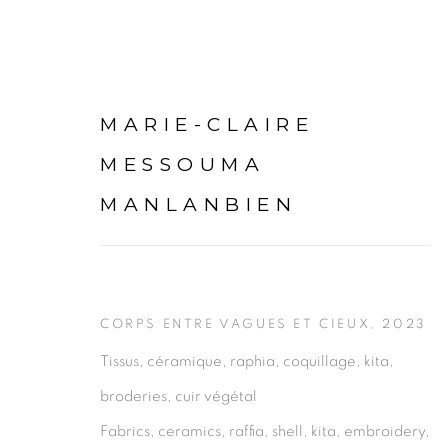
MARIE-CLAIRE
MESSOUMA
MANLANBIEN
MARIE-CLAIRE MESSOU
CORPS ENTRE VAGUES ET CIEUX
,
2023
Tissus, céramique, raphia, coquillage, kita,
broderies, cuir végétal
Fabrics, ceramics, raffia, shell, kita, embroidery,