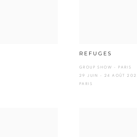
REFUGES
GROUP SHOW - PARIS
29 JUIN - 24 AOÛT 202
PARIS