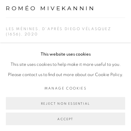
ROMÉO MIVEKANNIN
Go
LES MÉNINES, D'APRÈS DIEGO VÉLASQUEZ
(1656)
,
2020
230 x 290 cm
This website uses cookies
Copyright The Artist
This site uses cookies to help make it more useful to you.
Please contact us to find out more about our Cookie Policy.
ENQUIRE
MANAGE COOKIES
EXPOSITIONS
REJECT NON ESSENTIAL
Les âmes du peuple noir, exposition personnelle de Roméo
ACCEPT
Mivekannin à la Galerie Cécile Fakhoury - Abidjan du 19
septembre au 28 novembre 2020