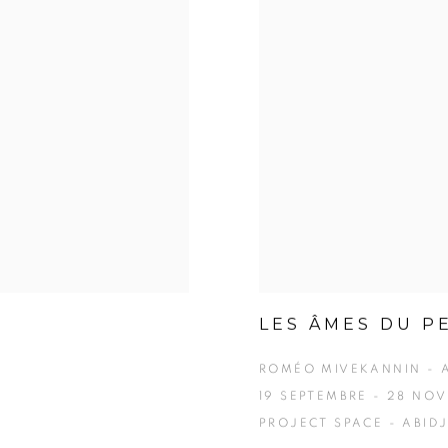
LES ÂMES DU P
ROMÉO MIVEKANNIN - 
19 SEPTEMBRE - 28 NO
PROJECT SPACE - ABID