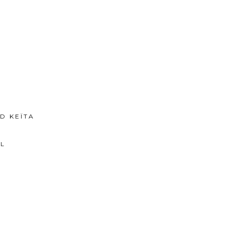
D KEÏTA
IL