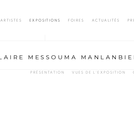
ARTISTES
EXPOSITIONS
FOIRES
ACTUALITÉS
PR
LAIRE MESSOUMA MANLANBIE
PRÉSENTATION
VUES DE L'EXPOSITION
opup: