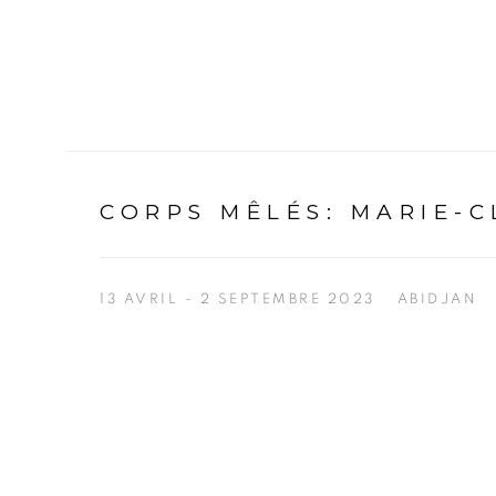
CORPS MÊLÉS
:
MARIE-C
13 AVRIL - 2 SEPTEMBRE 2023
ABIDJAN
Open a larger version of the following image in a p