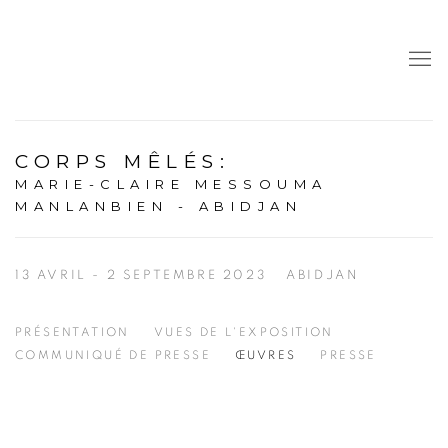
CORPS MÊLÉS
:
MARIE-CLAIRE MESSOUMA
MANLANBIEN - ABIDJAN
13 AVRIL - 2 SEPTEMBRE 2023
ABIDJAN
PRÉSENTATION
VUES DE L'EXPOSITION
COMMUNIQUÉ DE PRESSE
ŒUVRES
PRESSE
Open a larger version of the following image in a popup: