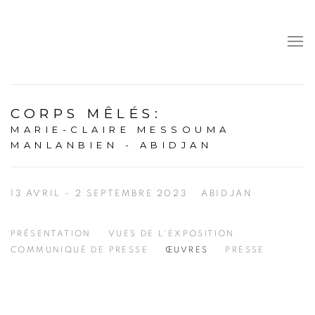
CORPS MÊLÉS
:
MARIE-CLAIRE MESSOUMA
MANLANBIEN - ABIDJAN
13 AVRIL - 2 SEPTEMBRE 2023
ABIDJAN
PRÉSENTATION
VUES DE L'EXPOSITION
COMMUNIQUÉ DE PRESSE
ŒUVRES
PRESSE
Open a larger version of the following image in a popup: