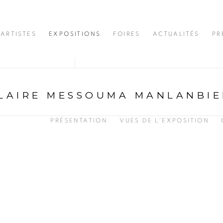
ARTISTES
EXPOSITIONS
FOIRES
ACTUALITÉS
PR
LAIRE MESSOUMA MANLANBIE
PRÉSENTATION
VUES DE L'EXPOSITION
opup: