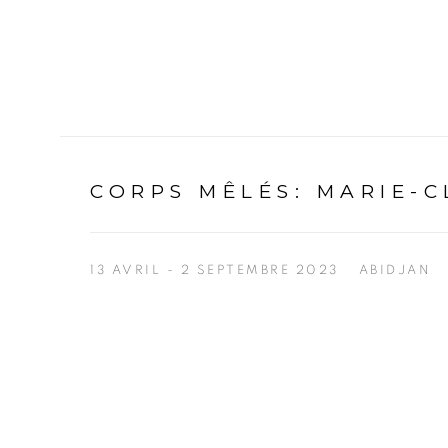
CORPS MÊLÉS
:
MARIE-C
13 AVRIL - 2 SEPTEMBRE 2023
ABIDJAN
Open a larger version of the following image in a p