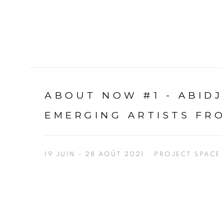
ABOUT NOW #1 - ABID
EMERGING ARTISTS FR
19 JUIN - 28 AOÛT 2021
PROJECT SPACE
Open a larger version of the following image in a p