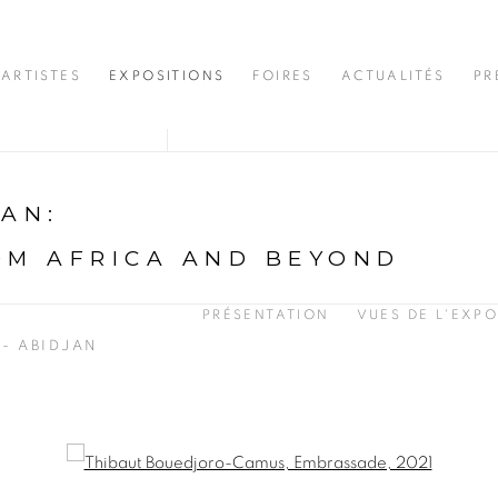
ARTISTES
EXPOSITIONS
FOIRES
ACTUALITÉS
PR
JAN
:
OM AFRICA AND BEYOND
PRÉSENTATION
VUES DE L'EXPO
 - ABIDJAN
opup: