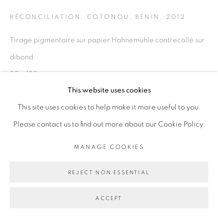
COPYRIGHT © 2026 GALERIE CÉCILE
RÉCONCILIATION, COTONOU, BÉNIN
,
2012
FAKHOURY
SITE BY ARTLOGIC
Tirage pigmentaire sur papier Hahnemühle contrecollé sur
dibond
80 x 120 cm
Go
This website uses cookies
Edition of 5
This site uses cookies to help make it more useful to you.
Copyright The Artist
Please contact us to find out more about our Cookie Policy.
ENQUIRE
MANAGE COOKIES
REJECT NON ESSENTIAL
EXPOSITIONS
L'Esprit du large, group show, Galerie Cécile Fakhoury -
ACCEPT
Dakar, Juin - Sep 2019