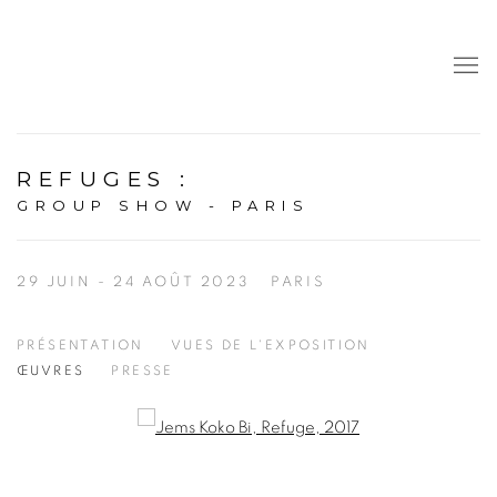
REFUGES
:
GROUP SHOW - PARIS
29 JUIN - 24 AOÛT 2023
PARIS
PRÉSENTATION
VUES DE L'EXPOSITION
ŒUVRES
PRESSE
Open a larger version of the following image in a popup: