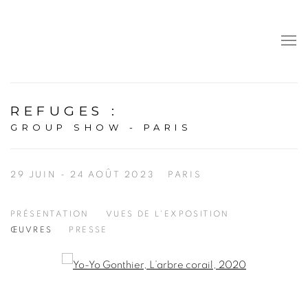
REFUGES
:
GROUP SHOW - PARIS
29 JUIN - 24 AOÛT 2023
PARIS
PRÉSENTATION
VUES DE L'EXPOSITION
ŒUVRES
PRESSE
Open a larger version of the following image in a popup: