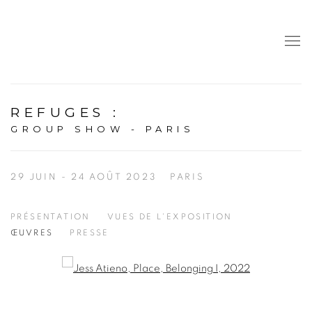
REFUGES
:
GROUP SHOW - PARIS
29 JUIN - 24 AOÛT 2023
PARIS
PRÉSENTATION
VUES DE L'EXPOSITION
ŒUVRES
PRESSE
Open a larger version of the following image in a popup: