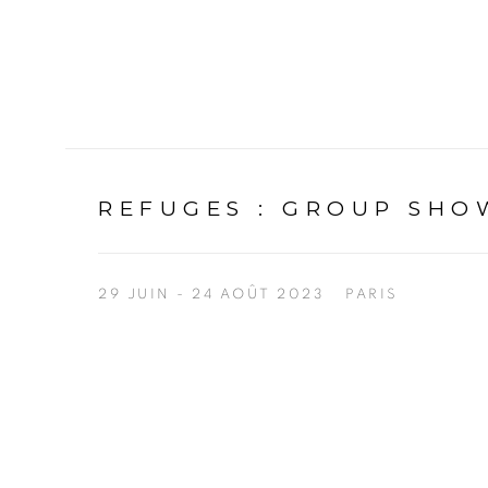
REFUGES
:
GROUP SHOW
29 JUIN - 24 AOÛT 2023
PARIS
Open a larger version of the following image in a p