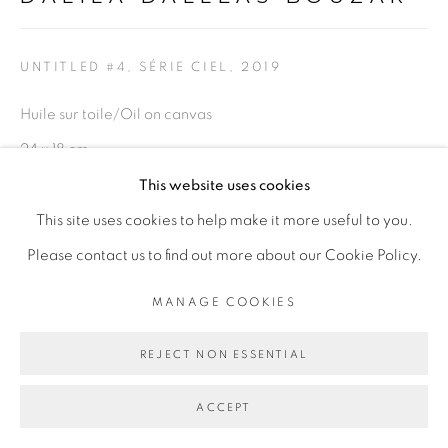
PRIVACY POLICY
MANAGE COOKIES
COPYRIGHT © 2026 GALERIE CÉCILE
UNTITLED #4, SÉRIE CIEL
,
2019
FAKHOURY
SITE BY ARTLOGIC
Huile sur toile/Oil on canvas
24 x 18 cm
This website uses cookies
Go
Copyright The Artist
This site uses cookies to help make it more useful to you.
Please contact us to find out more about our Cookie Policy.
ENQUIRE
MANAGE COOKIES
PROVENANCE
REJECT NON ESSENTIAL
Paris, France
EXPOSITIONS
ACCEPT
Exposition
Ma demeure
" et " Révolution 1/365" Peintures et