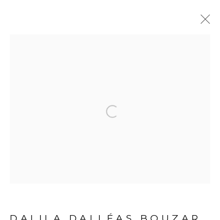
L'ESPRIT DU LARGE -
CHAPITRE II
:
GROUP SHOW - ABIDJAN
Open a larger version of the fol
27 SEPTEMBRE - 30 NOVEMBRE 2019
ABIDJAN
PRÉSENTATION
VUES DE L'EXPOSITION
COMMUNIQUÉ DE PRESSE
ŒUVRES
DALILA DALLÉAS BOUZAR