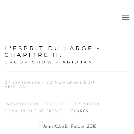
L'ESPRIT DU LARGE -
CHAPITRE II
:
GROUP SHOW - ABIDJAN
27 SEPTEMBRE - 30 NOVEMBRE 2019
ABIDJAN
PRÉSENTATION
VUES DE L'EXPOSITION
COMMUNIQUÉ DE PRESSE
ŒUVRES
Open a larger version of the following image in a popup: