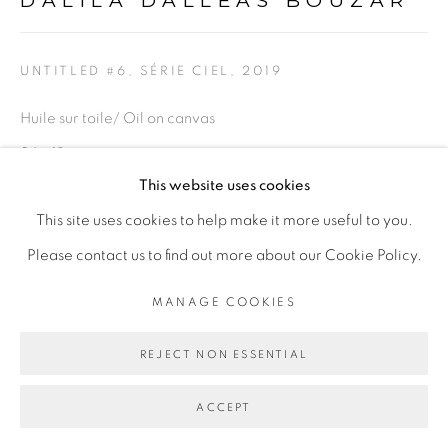
DALILA DALLÉAS BOUZAR
PRIVACY POLICY
MANAGE COOKIES
COPYRIGHT © 2026 GALERIE CÉCILE
UNTITLED #6, SÉRIE CIEL
,
2019
FAKHOURY
SITE BY ARTLOGIC
Huile sur toile/ Oil on canvas
24 x 18 cm
This website uses cookies
Go
Copyright The Artist
This site uses cookies to help make it more useful to you.
Please contact us to find out more about our Cookie Policy.
ENQUIRE
MANAGE COOKIES
PROVENANCE
REJECT NON ESSENTIAL
Paris, France
EXPOSITIONS
ACCEPT
Exposition
Ma demeure
" et " Révolution 1/365" Peintures et