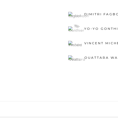
DIMITRI FAG
YO-YO GONTH
VINCENT MICH
OUATTARA WA