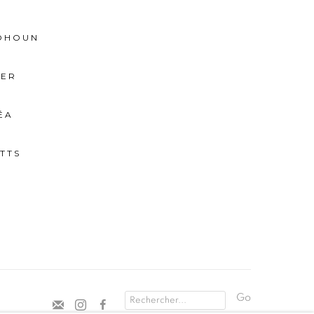
BOHOUN
IER
ÉA
TTS
Go