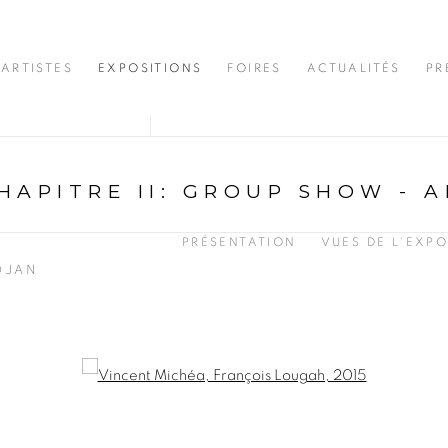
ARTISTES
EXPOSITIONS
FOIRES
ACTUALITÉS
PR
HAPITRE II
:
GROUP SHOW - A
PRÉSENTATION
VUES DE L'EXPO
DJAN
opup: