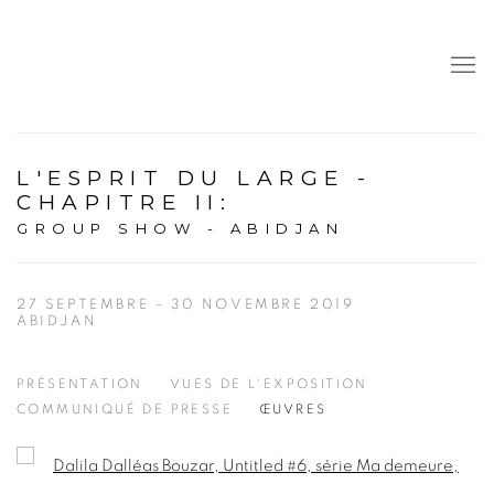
L'ESPRIT DU LARGE -
CHAPITRE II
:
GROUP SHOW - ABIDJAN
27 SEPTEMBRE - 30 NOVEMBRE 2019
ABIDJAN
PRÉSENTATION
VUES DE L'EXPOSITION
COMMUNIQUÉ DE PRESSE
ŒUVRES
Open a larger version of the following image in a popup: