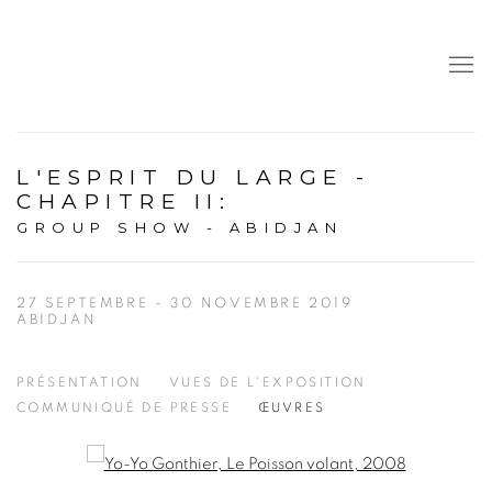
L'ESPRIT DU LARGE -
CHAPITRE II
:
GROUP SHOW - ABIDJAN
27 SEPTEMBRE - 30 NOVEMBRE 2019
ABIDJAN
PRÉSENTATION
VUES DE L'EXPOSITION
COMMUNIQUÉ DE PRESSE
ŒUVRES
Open a larger version of the following image in a popup: