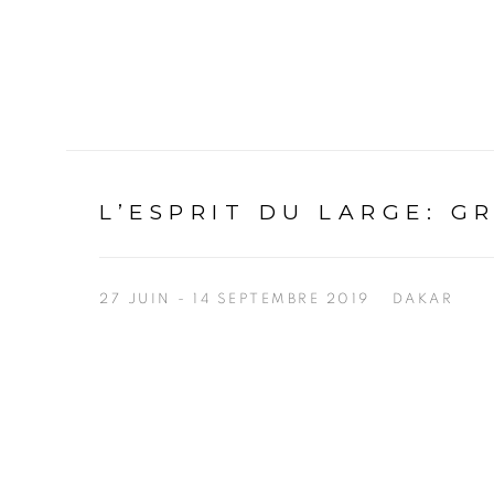
L’ESPRIT DU LARGE
:
G
27 JUIN - 14 SEPTEMBRE 2019
DAKAR
Open a larger version of the following image in a p