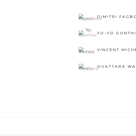
DIMITRI FAG
YO-YO GONTH
VINCENT MICH
OUATTARA WA