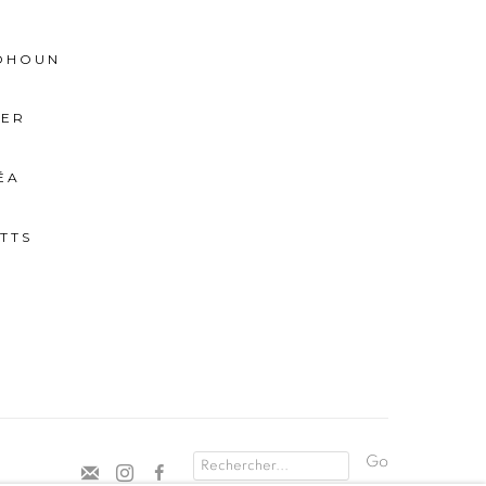
BOHOUN
IER
ÉA
TTS
Go