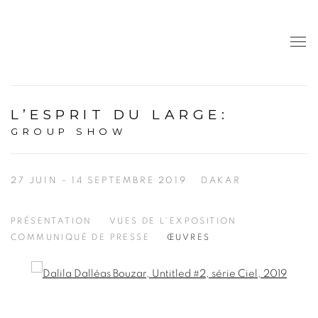
L’ESPRIT DU LARGE
:
GROUP SHOW
27 JUIN - 14 SEPTEMBRE 2019
DAKAR
PRÉSENTATION
VUES DE L'EXPOSITION
COMMUNIQUÉ DE PRESSE
ŒUVRES
Open a larger version of the following image in a popup: