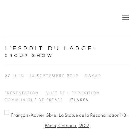
L’ESPRIT DU LARGE
:
GROUP SHOW
27 JUIN - 14 SEPTEMBRE 2019
DAKAR
PRÉSENTATION
VUES DE L'EXPOSITION
COMMUNIQUÉ DE PRESSE
ŒUVRES
Open a larger version of the following image in a popup: