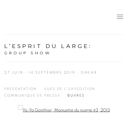
L’ESPRIT DU LARGE
:
GROUP SHOW
27 JUIN - 14 SEPTEMBRE 2019
DAKAR
PRÉSENTATION
VUES DE L'EXPOSITION
COMMUNIQUÉ DE PRESSE
ŒUVRES
Open a larger version of the following image in a popup: