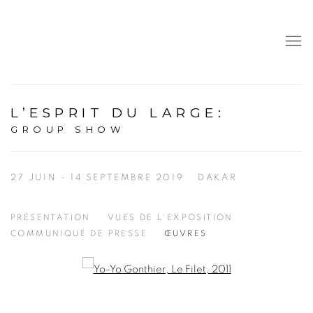
L’ESPRIT DU LARGE
:
GROUP SHOW
27 JUIN - 14 SEPTEMBRE 2019
DAKAR
PRÉSENTATION
VUES DE L'EXPOSITION
COMMUNIQUÉ DE PRESSE
ŒUVRES
Open a larger version of the following image in a popup: