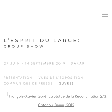
L’ESPRIT DU LARGE
:
GROUP SHOW
27 JUIN - 14 SEPTEMBRE 2019
DAKAR
PRÉSENTATION
VUES DE L'EXPOSITION
COMMUNIQUÉ DE PRESSE
ŒUVRES
Open a larger version of the following image in a popup: