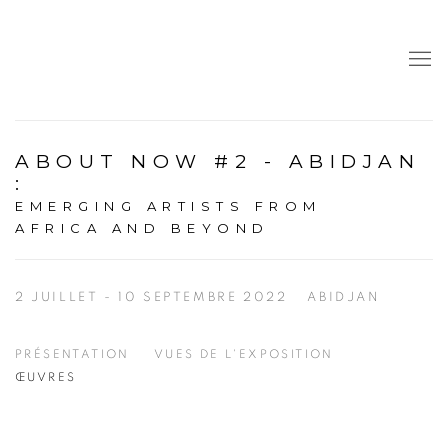
ABOUT NOW #2 - ABIDJAN
:
EMERGING ARTISTS FROM
AFRICA AND BEYOND
2 JUILLET - 10 SEPTEMBRE 2022
ABIDJAN
PRÉSENTATION
VUES DE L'EXPOSITION
ŒUVRES
Open a larger version of the following image in a popup: