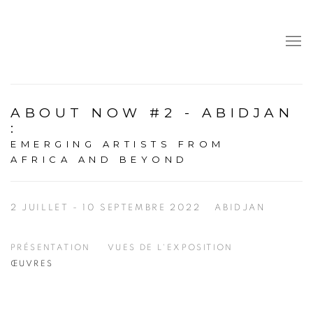
ABOUT NOW #2 - ABIDJAN
:
EMERGING ARTISTS FROM
AFRICA AND BEYOND
2 JUILLET - 10 SEPTEMBRE 2022
ABIDJAN
PRÉSENTATION
VUES DE L'EXPOSITION
ŒUVRES
Open a larger version of the following image in a popup: