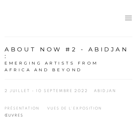
ABOUT NOW #2 - ABIDJAN
:
EMERGING ARTISTS FROM
AFRICA AND BEYOND
2 JUILLET - 10 SEPTEMBRE 2022
ABIDJAN
PRÉSENTATION
VUES DE L'EXPOSITION
ŒUVRES
Open a larger version of the following image in a popup: