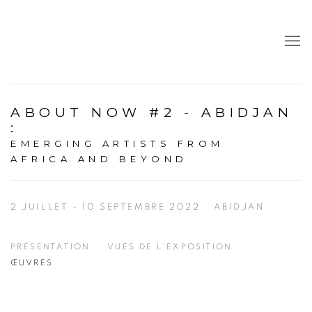
ABOUT NOW #2 - ABIDJAN
:
EMERGING ARTISTS FROM
AFRICA AND BEYOND
2 JUILLET - 10 SEPTEMBRE 2022
ABIDJAN
PRÉSENTATION
VUES DE L'EXPOSITION
ŒUVRES
Open a larger version of the following image in a popup: