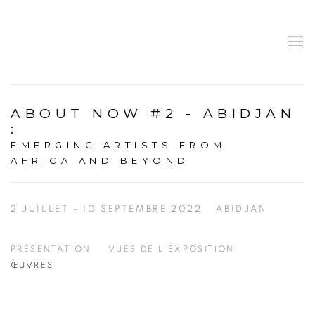
ABOUT NOW #2 - ABIDJAN
:
EMERGING ARTISTS FROM
AFRICA AND BEYOND
2 JUILLET - 10 SEPTEMBRE 2022
ABIDJAN
PRÉSENTATION
VUES DE L'EXPOSITION
ŒUVRES
Open a larger version of the following image in a popup: