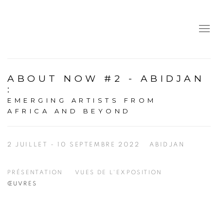
ABOUT NOW #2 - ABIDJAN
:
EMERGING ARTISTS FROM
AFRICA AND BEYOND
2 JUILLET - 10 SEPTEMBRE 2022
ABIDJAN
PRÉSENTATION
VUES DE L'EXPOSITION
ŒUVRES
Open a larger version of the following image in a popup: