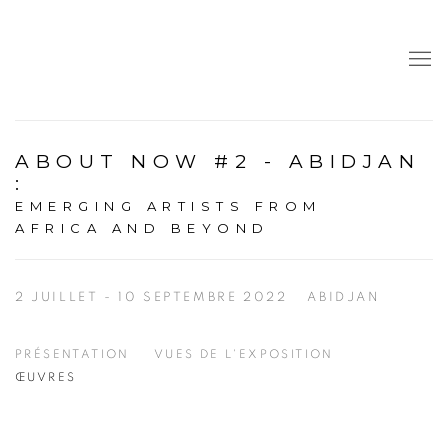
ABOUT NOW #2 - ABIDJAN
:
EMERGING ARTISTS FROM
AFRICA AND BEYOND
2 JUILLET - 10 SEPTEMBRE 2022
ABIDJAN
PRÉSENTATION
VUES DE L'EXPOSITION
ŒUVRES
Open a larger version of the following image in a popup: