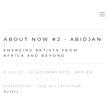
ABOUT NOW #2 - ABIDJAN
:
EMERGING ARTISTS FROM
AFRICA AND BEYOND
2 JUILLET - 10 SEPTEMBRE 2022
ABIDJAN
PRÉSENTATION
VUES DE L'EXPOSITION
ŒUVRES
Open a larger version of the following image in a popup: