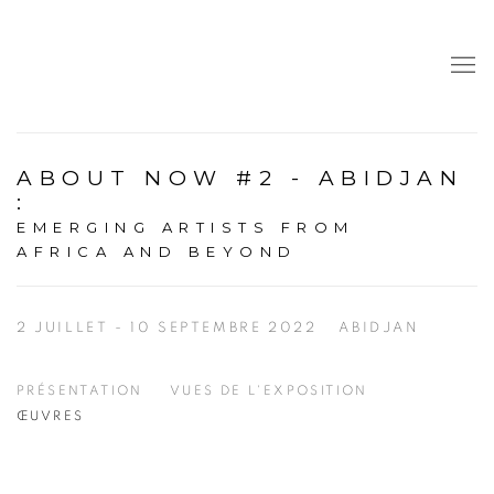
ABOUT NOW #2 - ABIDJAN
:
EMERGING ARTISTS FROM
AFRICA AND BEYOND
2 JUILLET - 10 SEPTEMBRE 2022
ABIDJAN
PRÉSENTATION
VUES DE L'EXPOSITION
ŒUVRES
Open a larger version of the following image in a popup: