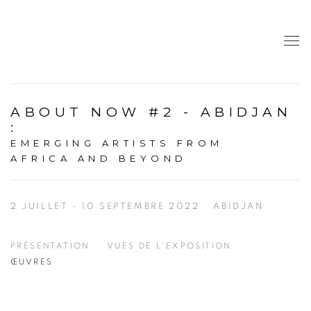
ABOUT NOW #2 - ABIDJAN
:
EMERGING ARTISTS FROM
AFRICA AND BEYOND
2 JUILLET - 10 SEPTEMBRE 2022
ABIDJAN
PRÉSENTATION
VUES DE L'EXPOSITION
ŒUVRES
Open a larger version of the following image in a popup: